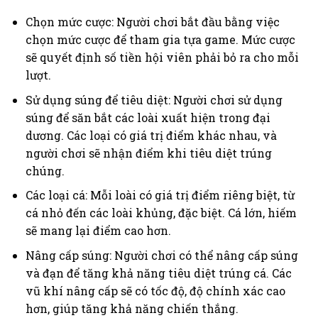
Chọn mức cược: Người chơi bắt đầu bằng việc
chọn mức cược để tham gia tựa game. Mức cược
sẽ quyết định số tiền hội viên phải bỏ ra cho mỗi
lượt.
Sử dụng súng để tiêu diệt: Người chơi sử dụng
súng để săn bắt các loài xuất hiện trong đại
dương. Các loại có giá trị điểm khác nhau, và
người chơi sẽ nhận điểm khi tiêu diệt trúng
chúng.
Các loại cá: Mỗi loài có giá trị điểm riêng biệt, từ
cá nhỏ đến các loài khủng, đặc biệt. Cá lớn, hiếm
sẽ mang lại điểm cao hơn.
Nâng cấp súng: Người chơi có thể nâng cấp súng
và đạn để tăng khả năng tiêu diệt trúng cá. Các
vũ khí nâng cấp sẽ có tốc độ, độ chính xác cao
hơn, giúp tăng khả năng chiến thắng.