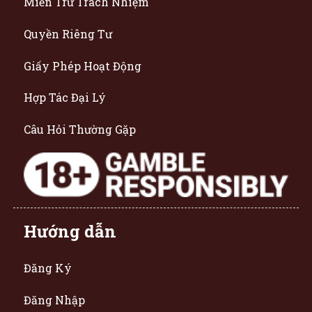
Miễn Trừ Trách Nhiệm
Quyền Riêng Tư
Giấy Phép Hoạt Động
Hợp Tác Đại Lý
Câu Hỏi Thường Gặp
Hướng dẫn
Đăng Ký
Đăng Nhập