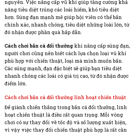
nguyên. Việc nâng cấp vũ khí giúp tăng cường khả
năng tiêu diệt trúng các loài hiếm, khó tiêu diệt
hơn. Súng đạn mạnh mẽ giúp hội viên có thể bắn
chính xác, nhanh chóng, tiêu diệt những loài lớn, từ
đó nhận được phần quà hấp dẫn.
Cách chơi bắn cá đổi thưởng
khi nâng cấp súng đạn,
người chơi cũng nên biết cách lựa chọn loại vũ khí
phù hợp với chiến thuật, loại mà mình muốn bắn.
Các súng mạnh, đạn đặc biệt sẽ giúp bạn tiêu diệt
nhanh chóng các loài có giá trị cao, từ đó nhận được
điểm lớn.
Cách chơi bắn cá đổi thưởng linh hoạt chiến thuật
Để giành chiến thắng trong bắn cá đổi thưởng, linh
hoạt chiến thuật là điều rất quan trọng. Mỗi vòng
chơi có sự thay đổi về tốc độ và số lượng xuất hiện,
vì vậy việc thay đổi chiến thuật phù hợp là rất cần