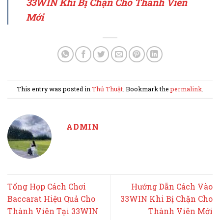
33WIN Khi Bị Chặn Cho Thành Viên
Mới
This entry was posted in
Thủ Thuật
. Bookmark the
permalink
.
ADMIN
Tổng Hợp Cách Chơi
Hướng Dẫn Cách Vào
Baccarat Hiệu Quả Cho
33WIN Khi Bị Chặn Cho
Thành Viên Tại 33WIN
Thành Viên Mới