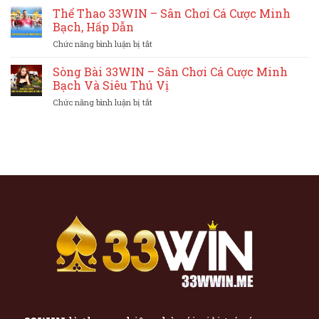
Đời
Hũ
Thể Thao 33WIN – Sân Chơi Cá Cược Minh
Cá
Cực
33WIN
Cược
Bạch, Hấp Dẫn
Nhanh
–
Minh
ở
Chức năng bình luận bị tắt
Sảnh
Bạch
Thể
Cược
Và
Thao
Sòng Bài 33WIN – Sân Chơi Cá Cược Minh
Hấp
Thú
33WIN
Dẫn
Bạch Và Siêu Thú Vị
Vị
–
Với
ở
Chức năng bình luận bị tắt
Sân
Tỷ
Sòng
Chơi
Lệ
Bài
Cá
Trúng
33WIN
Cược
Jackpot
–
Minh
Khủng
Sân
Bạch,
Chơi
Hấp
Cá
Dẫn
Cược
Minh
Bạch
Và
Siêu
Thú
Vị