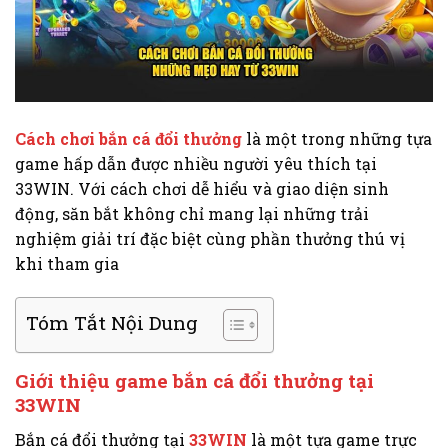
Cách chơi bắn cá đổi thưởng
là một trong những tựa
game hấp dẫn được nhiều người yêu thích tại
33WIN. Với cách chơi dễ hiểu và giao diện sinh
động, săn bắt không chỉ mang lại những trải
nghiệm giải trí đặc biệt cùng phần thưởng thú vị
khi tham gia
Tóm Tắt Nội Dung
Giới thiệu game bắn cá đổi thưởng tại
33WIN
Bắn cá đổi thưởng tại
33WIN
là một tựa game trực