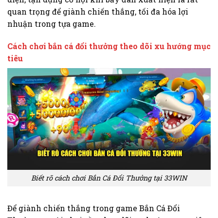
quan trọng để giành chiến thắng, tối đa hóa lợi
nhuận trong tựa game.
Cách chơi bắn cá đổi thưởng theo dõi xu hướng mục
tiêu
Biết rõ cách chơi Bắn Cá Đổi Thưởng tại 33WIN
Để giành chiến thắng trong game Bắn Cá Đổi