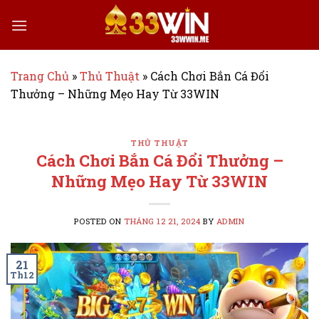
Skip
to
content
Trang Chủ
»
Thủ Thuật
»
Cách Chơi Bắn Cá Đổi
Thưởng – Những Mẹo Hay Từ 33WIN
THỦ THUẬT
Cách Chơi Bắn Cá Đổi Thưởng –
Những Mẹo Hay Từ 33WIN
POSTED ON
THÁNG 12 21, 2024
BY
ADMIN
21
Th12